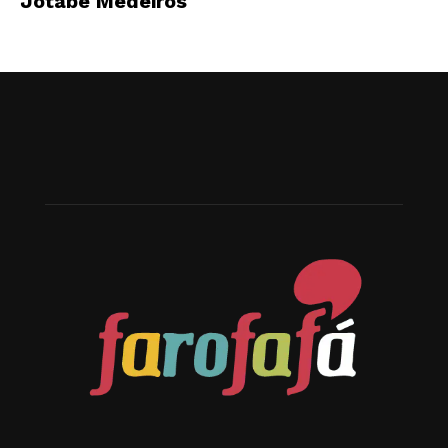
Jotabê Medeiros