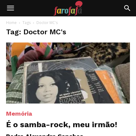
Farofafá
Home
Tags
Doctor MC's
Tag: Doctor MC's
Memória
É o samba-rock, meu irmão!