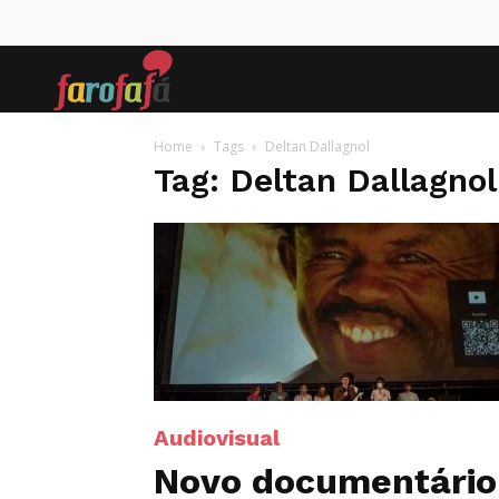
Farofafá
Home
Tags
Deltan Dallagnol
Tag: Deltan Dallagnol
Audiovisual
Novo documentário