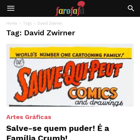
Farofafá
Home
Tags
David Zwirner
Tag: David Zwirner
Artes Gráficas
Salve-se quem puder! É a
Família Crumb!