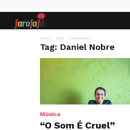
Farofafá
Home
Tags
Daniel Nobre
Tag: Daniel Nobre
Música
“O Som É Cruel”