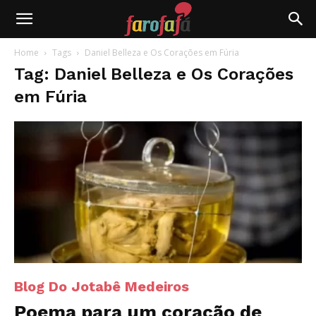
Farofafá
Home
Tags
Daniel Belleza e Os Corações em Fúria
Tag: Daniel Belleza e Os Corações
em Fúria
Blog Do Jotabê Medeiros
Poema para um coração de