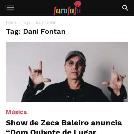
Farofafá
Home
Tags
Dani Fontan
Tag: Dani Fontan
Música
Show de Zeca Baleiro anuncia
“Dom Quixote de Lugar