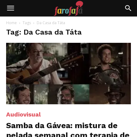
Farofafá
Home
Tags
Da Casa da Táta
Tag: Da Casa da Táta
Audiovisual
Samba da Gávea: mistura de
pelada semanal com terapia de