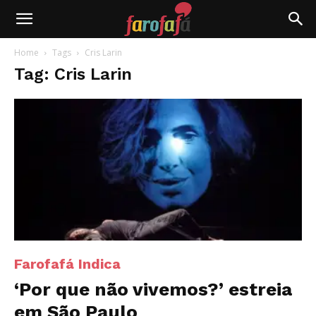
Farofafá
Home
Tags
Cris Larin
Tag: Cris Larin
Farofafá Indica
‘Por que não vivemos?’ estreia
em São Paulo