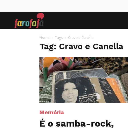
Farofafá
Home
Tags
Cravo e Canella
Tag: Cravo e Canella
Memória
É o samba-rock,