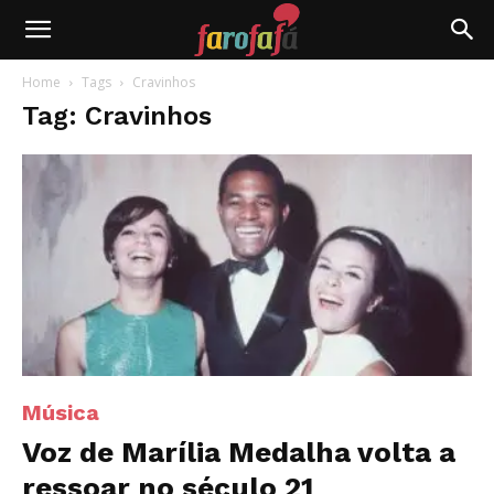
Farofafá
Home
Tags
Cravinhos
Tag: Cravinhos
Música
Voz de Marília Medalha volta a
ressoar no século 21