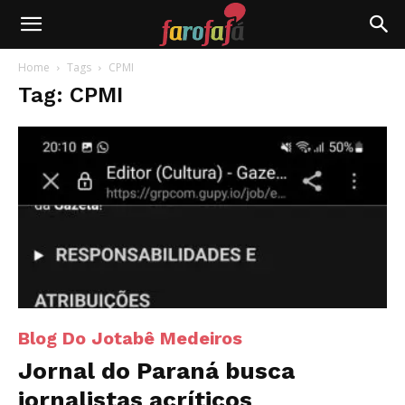
Farofafá
Home
Tags
CPMI
Tag: CPMI
Blog Do Jotabê Medeiros
Jornal do Paraná busca
jornalistas acríticos