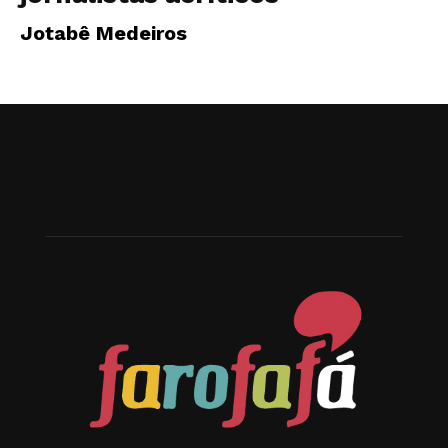
Jotabê Medeiros