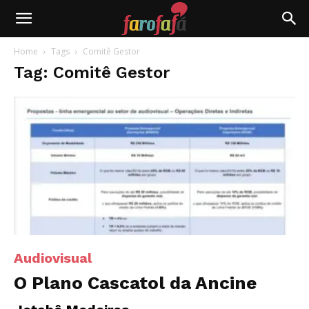
Farofafá
Home
Tags
Comitê Gestor
Tag: Comitê Gestor
Audiovisual
O Plano Cascatol da Ancine