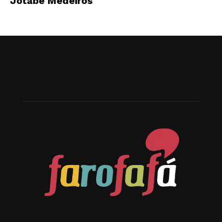
Jotabê Medeiros