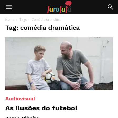
Farofafá
Home
Tags
Comédia dramática
Tag: comédia dramática
Audiovisual
As ilusões do futebol