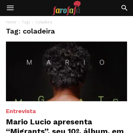
Farofafá
Home
Tags
Coladeira
Tag: coladeira
Entrevista
Mario Lucio apresenta
“Migrants”, seu 10º. álbum, em