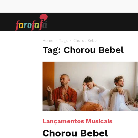
Farofafá
Home
Tags
Chorou Bebel
Tag: Chorou Bebel
Lançamentos Musicais
Chorou Bebel