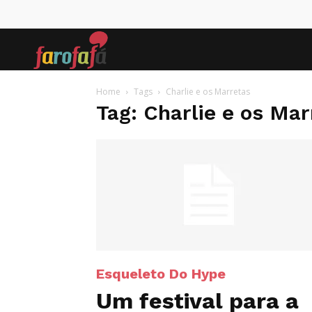
Farofafá
Home
Tags
Charlie e os Marretas
Tag: Charlie e os Ma
Esqueleto Do Hype
Um festival para a