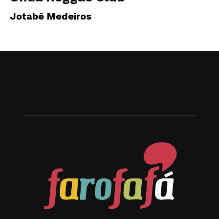
Jotabê Medeiros