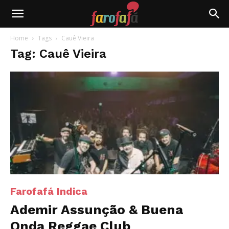
Farofafá
Home
Tags
Cauê Vieira
Tag: Cauê Vieira
Farofafá Indica
Ademir Assunção & Buena
Onda Reggae Club