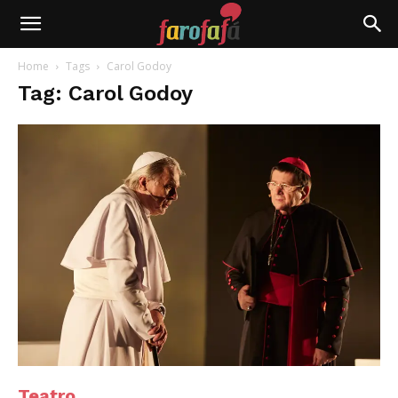
Farofafá
Home
Tags
Carol Godoy
Tag: Carol Godoy
Teatro