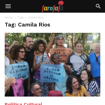
Farofafá
Home
Tags
Camila Rios
Tag: Camila Rios
Política Cultural