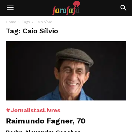
Farofafá
Home
Tags
Caio Sílvio
Tag: Caio Sílvio
#JornalistasLivres
Raimundo Fagner, 70