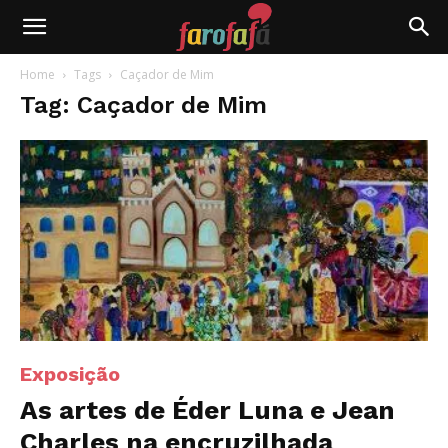
Farofafá
Home
Tags
Caçador de Mim
Tag: Caçador de Mim
Exposição
As artes de Éder Luna e Jean
Charles na encruzilhada