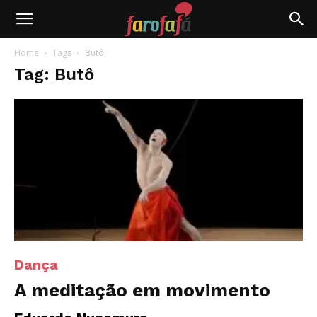
Farofafá
Home
Tags
Butô
Tag: Butô
Dança
A meditação em movimento