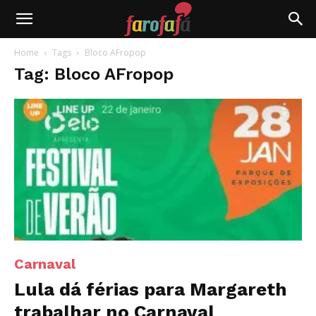
Farofafá
Home
Tags
Bloco AFropop
Tag: Bloco AFropop
Carnaval
Lula dá férias para Margareth
trabalhar no Carnaval