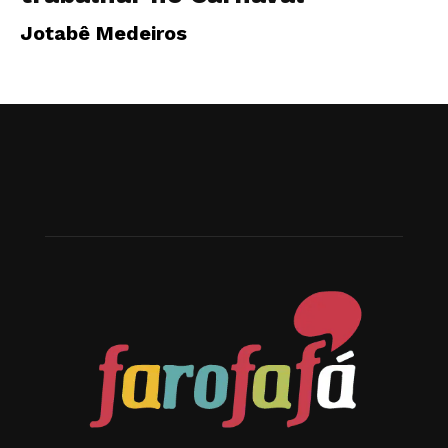
Jotabê Medeiros