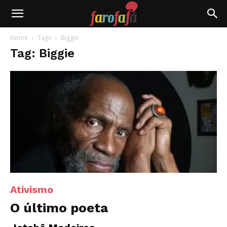
Farofafá
Home
Tags
Biggie
Tag: Biggie
Ativismo
O último poeta