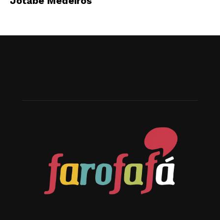
Jotabê Medeiros