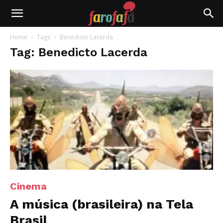
Farofafá
Home
Tags
Benedicto Lacerda
Tag: Benedicto Lacerda
Cinema
A música (brasileira) na Tela
Brasil