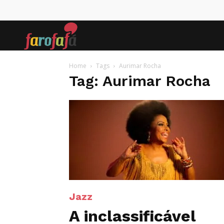
Farofafá
Home
Tags
Aurimar Rocha
Tag: Aurimar Rocha
Jazz
A inclassificável