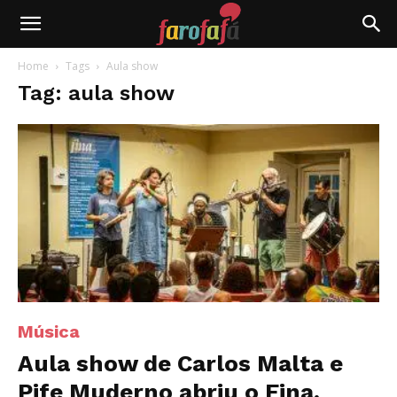
Farofafá
Home
Tags
Aula show
Tag: aula show
Música
Aula show de Carlos Malta e
Pife Muderno abriu o Fina,