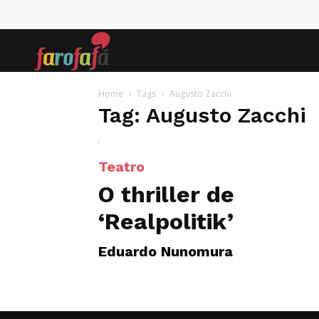
Farofafá
Home
Tags
Augusto Zacchi
Tag: Augusto Zacchi
Teatro
O thriller de
‘Realpolitik’
Eduardo Nunomura