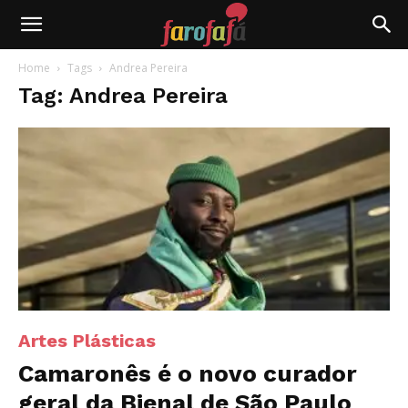
Farofafá
Home
Tags
Andrea Pereira
Tag: Andrea Pereira
Artes Plásticas
Camaronês é o novo curador
geral da Bienal de São Paulo