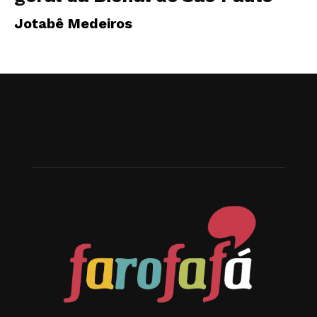
Jotabê Medeiros