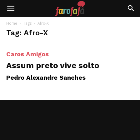
Farofafá
Home
Tags
Afro-X
Tag: Afro-X
Caros Amigos
Assum preto vive solto
Pedro Alexandre Sanches