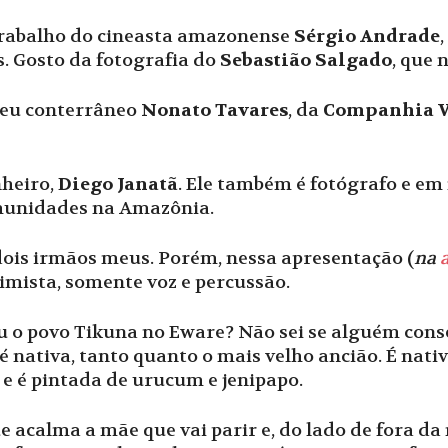
trabalho do cineasta amazonense
Sérgio Andrade
. Gosto da fotografia do
Sebastião Salgado
, que 
meu conterrâneo
Nonato Tavares
, da
Companhia V
heiro,
Diego Janatã
. Ele também é fotógrafo e e
omunidades na Amazônia.
 dois irmãos meus. Porém, nessa apresentação (
na
imista, somente voz e percussão.
u o povo Tikuna no Eware? Não sei se alguém conse
é nativa, tanto quanto o mais velho ancião. É nat
 e é pintada de urucum e jenipapo.
 acalma a mãe que vai parir e, do lado de fora da