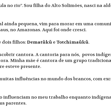
pula no rio”. Sou filha do Alto Solimões, nasci na a
ital ainda pequena, vim para morar em uma comu
us, no Amazonas. Aqui foi onde cresci.
 dois filhos:
Dematükü
e
Totchimaükü
.
cobrir cantora. A cantoria para nós, povos indíge
tora. Minha mãe é cantora de um grupo tradiciona
e esteve presente.
uitas influências no mundo dos brancos, com ex
ão influenciam no meu trabalho enquanto indígena
us parentes.