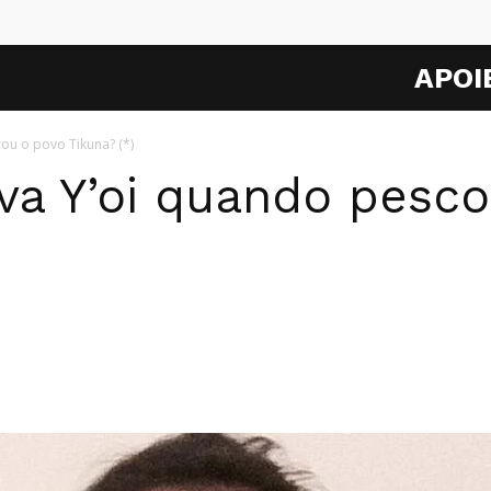
APOI
ou o povo Tikuna? (*)
va Y’oi quando pesc