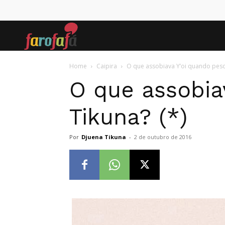
Farofafá
Home
Caipira
O que assobiava Y’oi quando pesc
O que assobia
Tikuna? (*)
Por
Djuena Tikuna
-
2 de outubro de 2016