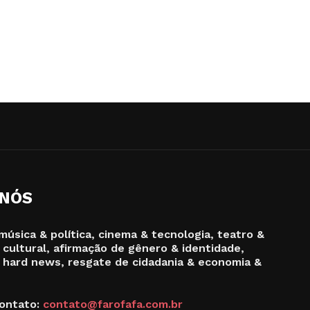
 NÓS
música & política, cinema & tecnologia, teatro &
 cultural, afirmação de gênero & identidade,
 hard news, resgate de cidadania & economia &
ontato:
contato@farofafa.com.br