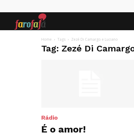
Farofafá
Home
Tags
Zezé Di Camargo e Luciano
Tag: Zezé Di Camargo
Rádio
É o amor!