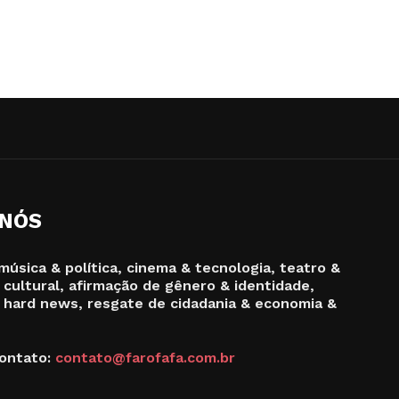
 NÓS
música & política, cinema & tecnologia, teatro &
 cultural, afirmação de gênero & identidade,
 hard news, resgate de cidadania & economia &
ontato:
contato@farofafa.com.br