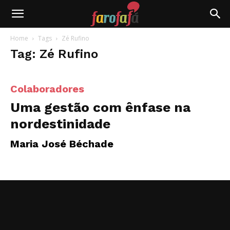
Farofafá
Home
Tags
Zé Rufino
Tag: Zé Rufino
Colaboradores
Uma gestão com ênfase na
nordestinidade
Maria José Béchade