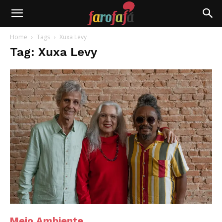
Farofafá
Home
Tags
Xuxa Levy
Tag: Xuxa Levy
Meio Ambiente