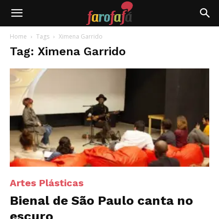
Farofafá
Home
Tags
Ximena Garrido
Tag: Ximena Garrido
Artes Plásticas
Bienal de São Paulo canta no
escuro