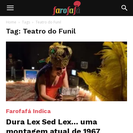
Farofafá
Home
Tags
Teatro do Funil
Tag: Teatro do Funil
Farofafá Indica
Dura Lex Sed Lex… uma
montagem atual de 1967