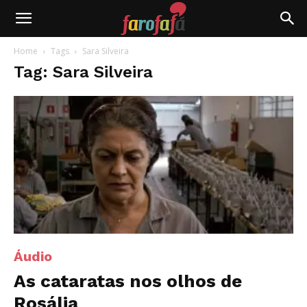
Farofafá
Home
Tags
Sara Silveira
Tag: Sara Silveira
Áudio
As cataratas nos olhos de
Rosália