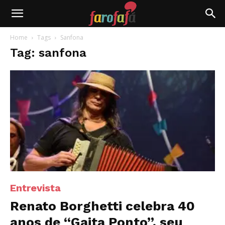
Farofafá
Home
Tags
Sanfona
Tag: sanfona
Entrevista
Renato Borghetti celebra 40
anos de “Gaita Ponto”, seu