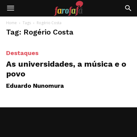
Farofafá
Home
Tags
Rogério Costa
Tag: Rogério Costa
Destaques
As universidades, a música e o
povo
Eduardo Nunomura