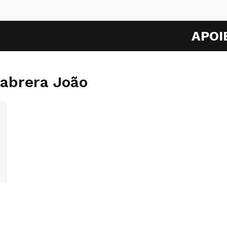
APOI
Cabrera João