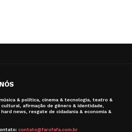
 NÓS
música & política, cinema & tecnologia, teatro &
 cultural, afirmação de gênero & identidade,
 hard news, resgate de cidadania & economia &
ontato:
contato@farofafa.com.br