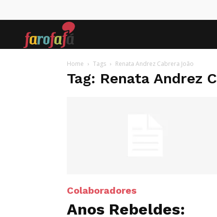
Farofafá
Home
Tags
Renata Andrez Cabrera João
Tag: Renata Andrez 
Colaboradores
Anos Rebeldes: