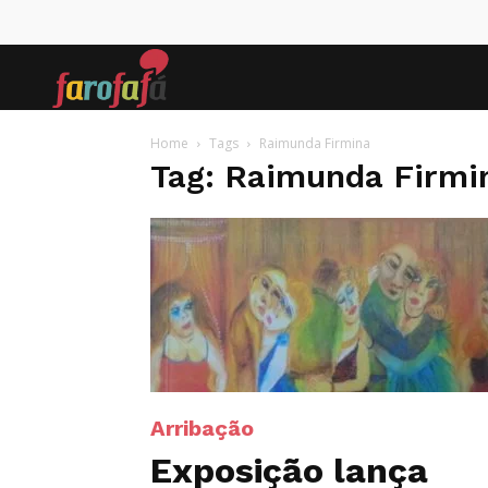
Farofafá
Home
Tags
Raimunda Firmina
Tag: Raimunda Firmi
Arribação
Exposição lança