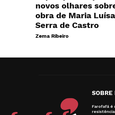
novos olhares sobr
obra de Maria Luís
Serra de Castro
Zema Ribeiro
SOBRE
Farofafá é 
resistência