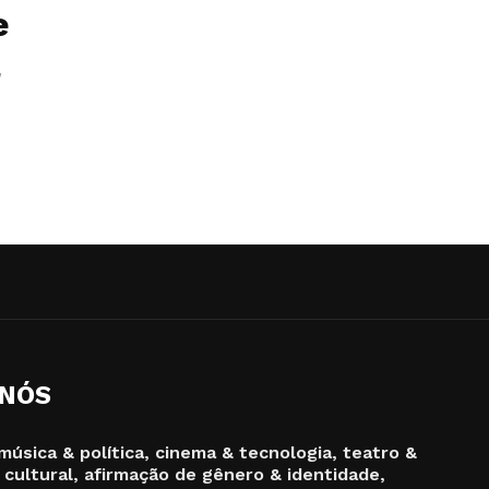
e
a
 NÓS
música & política, cinema & tecnologia, teatro &
 cultural, afirmação de gênero & identidade,