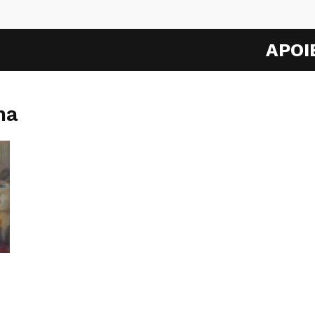
APOI
na