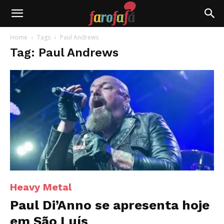
Farofafá
Home
Tags
Paul Andrews
Tag: Paul Andrews
Heavy Metal
Paul Di’Anno se apresenta hoje
em São Luís