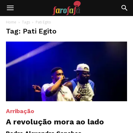
Farofafá
Home
Tags
Pati Egito
Tag: Pati Egito
Arribação
A revolução mora ao lado