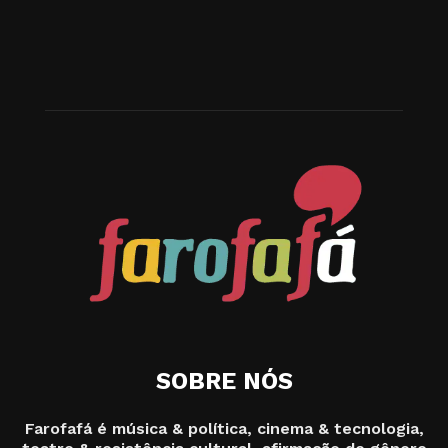
SOBRE NÓS
Farofafá é música & política, cinema & tecnologia,