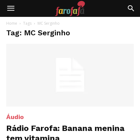
Farofafá
Home
Tags
MC Serginho
Tag: MC Serginho
Áudio
Rádio Farofa: Banana menina
tem vitamina