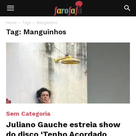
Farofafá
Home
Tags
Manguinhos
Tag: Manguinhos
Sem Categoria
Juliano Gauche estreia show
do disco ‘Tenho Acordado