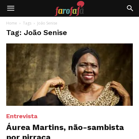
Farofafá
Home
Tags
João Senise
Tag: João Senise
Entrevista
Áurea Martins, não-sambista
por pirraça