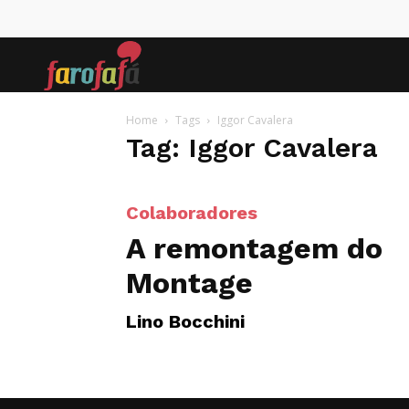
Farofafá
Home
Tags
Iggor Cavalera
Tag: Iggor Cavalera
Colaboradores
A remontagem do
Montage
Lino Bocchini